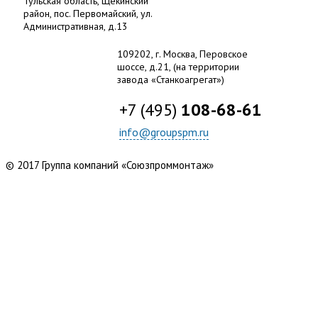
Тульская область, Щекинский
район,
пос. Первомайский
, ул.
Административная
,
д.13
109202, г. Москва,
Перовское
шоссе, д.21
,
(на территории
завода «Станкоагрегат»)
+7 (495)
108-68-61
info@groupspm.ru
© 2017 Группа компаний «Союзпроммонтаж»